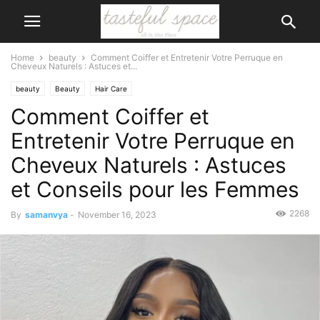
Home
beauty
Comment Coiffer et Entretenir Votre Perruque en
Cheveux Naturels : Astuces et...
beauty
Beauty
Hair Care
Comment Coiffer et
Entretenir Votre Perruque en
Cheveux Naturels : Astuces
et Conseils pour les Femmes
2268
By
samanvya
-
November 16, 2023