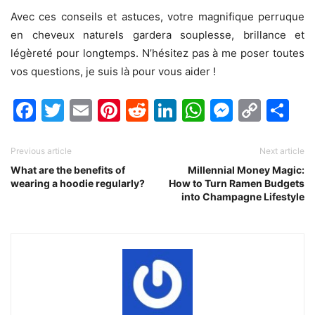
Avec ces conseils et astuces, votre magnifique perruque
en cheveux naturels gardera souplesse, brillance et
légèreté pour longtemps. N’hésitez pas à me poser toutes
vos questions, je suis là pour vous aider !
Facebook
Twitter
Email
Pinterest
Reddit
LinkedIn
WhatsAp
Messen
Cop
Sh
Link
Previous article
Next article
What are the benefits of
Millennial Money Magic:
wearing a hoodie regularly?
How to Turn Ramen Budgets
into Champagne Lifestyle